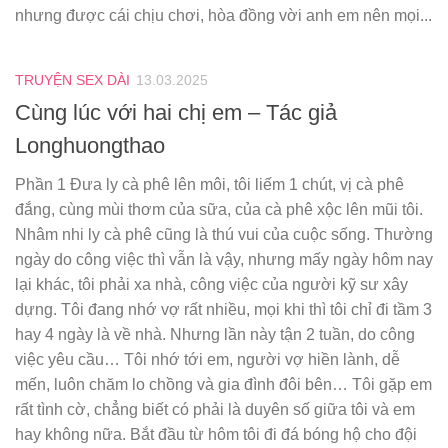
nhưng được cái chịu chơi, hòa đồng vời anh em nên mọi...
TRUYỆN SEX DÀI
13.03.2025
Cùng lúc với hai chị em – Tác giả
Longhuongthao
Phần 1 Đưa ly cà phê lên môi, tôi liếm 1 chút, vị cà phê
đắng, cùng mùi thơm của sữa, của cà phê xộc lên mũi tôi.
Nhâm nhi ly cà phê cũng là thú vui của cuộc sống. Thường
ngày do công việc thì vẫn là vậy, nhưng mấy ngày hôm nay
lại khác, tôi phải xa nhà, công việc của người kỹ sư xây
dựng. Tôi đang nhớ vợ rất nhiều, mọi khi thì tôi chỉ đi tầm 3
hay 4 ngày là về nhà. Nhưng lần này tận 2 tuần, do công
việc yêu cầu… Tôi nhớ tới em, người vợ hiền lành, dễ
mến, luôn chăm lo chồng và gia đình đôi bên… Tôi gặp em
rất tình cờ, chẳng biết có phải là duyên số giữa tôi và em
hay không nữa. Bắt đầu từ hôm tôi đi đá bóng hộ cho đội