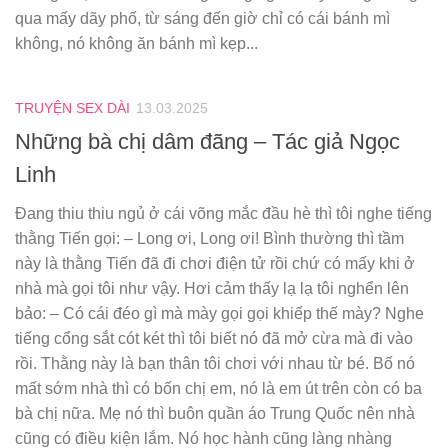
qua mấy dãy phố, từ sáng đến giờ chỉ có cái bánh mì
không, nó không ăn bánh mì kẹp...
TRUYỆN SEX DÀI
13.03.2025
Những bà chị dâm đãng – Tác giả Ngọc
Linh
Đang thiu thiu ngủ ở cái võng mắc đầu hè thì tôi nghe tiếng
thằng Tiến gọi: – Long ơi, Long ơi! Bình thường thì tầm
này là thằng Tiến đã đi chơi điện tử rồi chứ có mấy khi ở
nhà mà gọi tôi như vậy. Hơi cảm thấy lạ lạ tôi nghển lên
bảo: – Có cái đéo gì mà mày gọi gọi khiếp thế mày? Nghe
tiếng cổng sắt cót két thì tôi biết nó đã mở cừa mà đi vào
rồi. Thằng này là bạn thân tôi chơi với nhau từ bé. Bố nó
mất sớm nhà thì có bốn chị em, nó là em út trên còn có ba
bà chị nữa. Mẹ nó thì buôn quần áo Trung Quốc nên nhà
cũng có điều kiện lắm. Nó học hành cũng làng nhàng