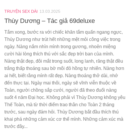
TRUYỆN SEX DÀI
13.03.2025
Thùy Dương – Tác giả 69deluxe
Tắm xong, bước ra với chiếc khăn tắm quấn ngang ngực,
Thùy Dương như trút hết những mệt mỏi công việc trong
ngày. Nàng nắm nhìn mình trong gương, nhoẻn miệng
cười hài lòng thích thú với sắc đẹp trời ban của mình.
Nàng thật đẹp, đôi mắt trong suốt, long lanh, răng thật đều
trắng thấp thoáng sau bờ môi đỏ hồng tự nhiên. Nàng hơn
ai hết, biết rằng mình rất đẹp. Nàng thoáng thở dài, nhớ
đến thực tại. Ngày mai thôi, ngày sẽ vĩnh viễn thuộc về
Toàn, người chồng sắp cưới, người đã theo đuổi nàng
suốt 4 năm Đại học. Không phải vì Thùy Dương không yêu
Thế Toàn, mà từ thời điểm trao thân cho Toàn 2 tháng
trước, sau ngày đám hỏi. Thùy Dương bắt đầu thích thú
khai phá những cảm xúc cơ thể mình. Những cảm xúc mà
trước đây...