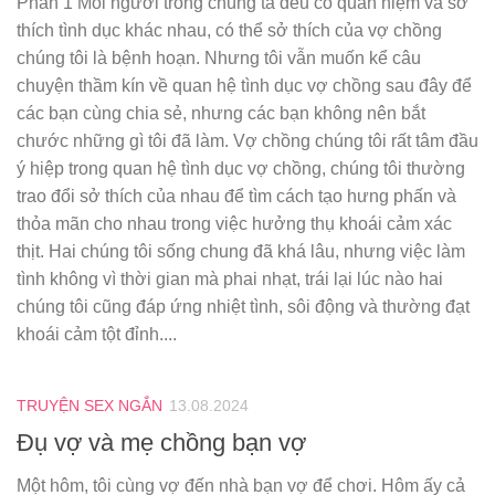
Phần 1 Mỗi người trong chúng ta đều có quan niệm và sở
thích tình dục khác nhau, có thể sở thích của vợ chồng
chúng tôi là bệnh hoạn. Nhưng tôi vẫn muốn kể câu
chuyện thầm kín về quan hệ tình dục vợ chồng sau đây để
các bạn cùng chia sẻ, nhưng các bạn không nên bắt
chước những gì tôi đã làm. Vợ chồng chúng tôi rất tâm đầu
ý hiệp trong quan hệ tình dục vợ chồng, chúng tôi thường
trao đổi sở thích của nhau để tìm cách tạo hưng phấn và
thỏa mãn cho nhau trong việc hưởng thụ khoái cảm xác
thịt. Hai chúng tôi sống chung đã khá lâu, nhưng việc làm
tình không vì thời gian mà phai nhạt, trái lại lúc nào hai
chúng tôi cũng đáp ứng nhiệt tình, sôi động và thường đạt
khoái cảm tột đỉnh....
TRUYỆN SEX NGẮN
13.08.2024
Đụ vợ và mẹ chồng bạn vợ
Một hôm, tôi cùng vợ đến nhà bạn vợ để chơi. Hôm ấy cả