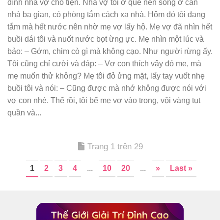
đình nhà vợ cho tiện. Nhà vợ tôi ở quê nên sống ở căn
nhà ba gian, có phòng tắm cách xa nhà. Hôm đó tôi đang
tắm mà hết nước nên nhờ mẹ vợ lấy hộ. Mẹ vợ đã nhìn hết
buồi dái tôi và nuốt nước bọt ừng ực. Mẹ nhìn một lúc và
bảo: – Gớm, chim cò gì mà không cạo. Như người rừng ấy.
Tôi cũng chỉ cười và đáp: – Vợ con thích vậy đó mẹ, mà
mẹ muốn thử không? Mẹ tôi đỏ ửng mặt, lấy tay vuốt nhẹ
buồi tôi và nói: – Cũng được mà nhớ không được nói với
vợ con nhé. Thế rồi, tôi bế mẹ vợ vào trong, vội vàng tụt
quần và...
Trang 1 trên 29
1
2
3
4
...
10
20
...
»
Last »