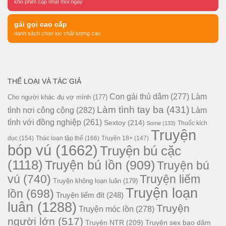
kho phim cập nhật mỗi ngày
gái gọi cao cấp
danh sách chọn lọc chất lượng cao
THỂ LOẠI VÀ TÁC GIẢ
Con gái thủ dâm
(277)
Làm
Cho người khác đụ vợ mình
(177)
Làm tình tay ba
(431)
tình nơi công cộng
(282)
Làm
tình với đồng nghiệp
(261)
Sextoy
(214)
Thuốc kích
Some
(133)
Truyện
dục
(154)
Thác loạn tập thể
(166)
Truyện 18+
(147)
bóp vú
(1662)
Truyện bú cặc
(1118)
Truyện bú lồn
(909)
Truyện bú
vú
(740)
Truyện liếm
Truyện không loạn luân
(179)
Truyện loạn
lồn
(698)
Truyện liếm đít
(248)
luân
(1288)
Truyện
Truyện móc lồn
(278)
người lớn
(517)
Truyện NTR
(209)
Truyện sex bạo dâm