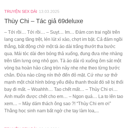
TRUYỆN SEX DÀI
13.03.2025
Thùy Chi – Tác giả 69deluxe
– Tới rồi… Tới rồi… – Suỵt… Im… Đám con trai ngồi trên
lang cang tầng trệt, lén lút xì xào, chợt im bặt. Cả đám ngồi
thẳng, bất động chờ một tà áo dài trắng thướt tha bước
qua. Mái tóc dài đen bóng thả xuống, đung đưa nhẹ nhàng
trên tấm lưng ong nhỏ gọn. Tà áo dài rũ xuống ôm sát một
vòng ba hoàn hảo căng tròn nảy nhẹ nhẹ theo từng bước
chân. Đứa nào cũng nín thở đến đỏ mặt. Cứ như sợ thở
mạnh một chút hình bóng yểu điệu thanh thoát đó sẽ bị thổi
bay đi mất. – Woahhh… Tao chết mất… – Thùy Chi ơi…
Anh muốn được chết cho em… – Ngon quá… La to lên tao
xem… – Mày dám thách ông sao ?! “Thùy Chi em ơi”
Thằng học sinh nam bất ngờ che tay làm loa,...