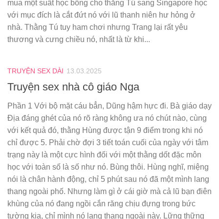
mua một suất học bổng cho thằng Tú sang Singapore học
với mục đích là cắt đứt nó với lũ thanh niên hư hỏng ở
nhà. Thằng Tú tuy ham chơi nhưng Trang lại rất yêu
thương và cưng chiều nó, nhất là từ khi...
TRUYỆN SEX DÀI
13.03.2025
Truyện sex nhà cô giáo Nga
Phần 1 Với bộ mặt cáu bẳn, Dũng hậm hực đi. Bà giáo dạy
Địa đáng ghét của nó rõ ràng không ưa nó chút nào, cùng
với kết quả đó, thằng Hùng được tận 9 điểm trong khi nó
chỉ được 5. Phải chờ đợi 3 tiết toán cuối của ngày với tâm
trạng này là một cực hình đối với một thằng dốt đặc môn
học với toàn số là số như nó. Bùng thôi. Hùng nghĩ, miệng
nói là chân hành động, chỉ 5 phút sau nó đã một mình lang
thang ngoài phố. Nhưng làm gì ở cái giờ mà cả lũ bạn điên
khùng của nó đang ngồi cắn răng chịu đựng trong bức
tường kia, chỉ mình nó lang thang ngoài này. Lững thững