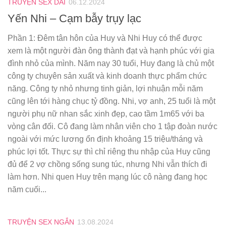
TRUYỆN SEX DÀI
06.12.2024
Yến Nhi – Cạm bẫy trụy lạc
Phần 1: Đêm tân hôn của Huy và Nhi Huy có thể được
xem là một người đàn ông thành đạt và hạnh phúc với gia
đình nhỏ của mình. Năm nay 30 tuổi, Huy đang là chủ một
công ty chuyên sản xuất và kinh doanh thực phẩm chức
năng. Công ty nhỏ nhưng tinh giản, lợi nhuận mỗi năm
cũng lên tới hàng chục tỷ đồng. Nhi, vợ anh, 25 tuổi là một
người phụ nữ nhan sắc xinh đẹp, cao tầm 1m65 với ba
vòng cân đối. Cô đang làm nhân viên cho 1 tập đoàn nước
ngoài với mức lương ổn định khoảng 15 triệu/tháng và
phúc lợi tốt. Thực sự thì chỉ riêng thu nhập của Huy cũng
đủ để 2 vợ chồng sống sung túc, nhưng Nhi vẫn thích đi
làm hơn. Nhi quen Huy trên mạng lúc cô nàng đang học
năm cuối...
TRUYỆN SEX NGẮN
13.08.2024