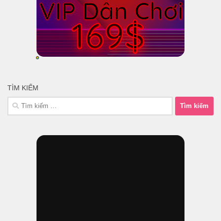
TÌM KIẾM
Tìm
kiếm
cho: