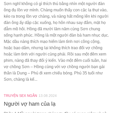
Sơn nghĩ không có gì thích thú bằng nhìn một người đàn
ông đụ lồn vợ mình. Chàng muốn thấy con cặc lạ thụt vào,
kéo ra trong lồn vợ chàng, và nàng hất mông lên khi người
đàn ông ấy dập cặc xuống, họ hôn nhau say đắm, mặt họ
đẫm mồ hôi. Hồng đã mười lăm năm cùng Sơn chung
sống hạnh phúc. Hồng là một người đàn bà ham nhục dục.
Mặc dầu nàng thích mạo hiểm làm tình nơi công cộng,
hoặc bạo dâm, nhưng lại không thích trao đổi vợ chồng
hoặc làm tình với người cùng phái. Rồi sau một đêm xem
phim, nàng đã thay đổi ý kiến. Vào một đêm cuối tuần, hai
vợ chồng Sơn – Hồng cùng với vợ chồng người bạn gái
thân là Dung – Phú đi xem chiếu bóng. Phú 35 tuổi như
Sơn, chàng là kế...
TRUYỆN SEX NGẮN
13.08.2024
Người vợ ham của lạ