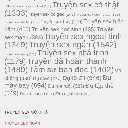
Truyện sex có thật
(204)
Truyện sex cuckold
(131)
(1333)
Truyện sex cô giáo
(247)
Truyện sex cưỡng dâm
(156)
Truyện sex hiếp
Truyện sex hay
(270)
Truyện sex dài tập
(140)
dâm
(455)
Truyện sex học sinh
(435)
Truyện
Truyện sex ngoại tình
sex mạnh
(394)
Truyện sex ngắn
(1542)
(1349)
Truyện sex phá trinh
Truyện sex nặng
(140)
Truyện đã hoàn thành
(1179)
(1480)
Tâm sự bạn đọc
(1402)
Vợ
Đụ
Đụ lỗ đít
(546)
chồng
(338)
Đụ cave
(277)
máy bay
(694)
Đụ tập thể
Đụ mẹ ruột
(323)
(549)
Đụ với hàng xóm
(236)
Đụ vợ bạn
(160)
TRUYỆN SEX MỚI NHẤT
TRUYỆN SEX NGẮN