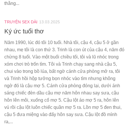
thằng...
TRUYỆN SEX DÀI
13.03.2025
Ký ức tuổi thơ
Năm 1990, lúc đó tôi 10 tuổi. Nhà tôi, cậu 4, cậu 5 ở gần
nhau, mẹ tôi là con thứ 3. Trinh là con út của cậu 4, năm đó
chừng 8 tuổi. Vào một buổi chiều tối, tôi và lũ nhóc trong
xóm chơi trò trốn tìm. Tôi và Trinh chạy sang nhà cậu 5,
chui vào trong bồ lúa, bất ngờ cánh cửa phòng mở ra, tôi
và Trinh hồi hộp tưởng bọn nhóc vào tìm nhưng không
ngờ đó là cậu mợ 5. Cánh cửa phòng đóng lại, dưới ánh
sáng chiếc đèn dầu cậu mợ năm hôn nhau say sưa, cậu
hôn lên môi, xuống cổ mợ 5. Cậu lột áo mợ 5 ra, hôn lên
vú rồi cậu lột luôn chiếc quần mợ 5 ra. Lồn mợ 5 đen thui,
cậu 5 đưa miệng vào đấy hôn say sưa. Cậu lột đồ mình
ra,...