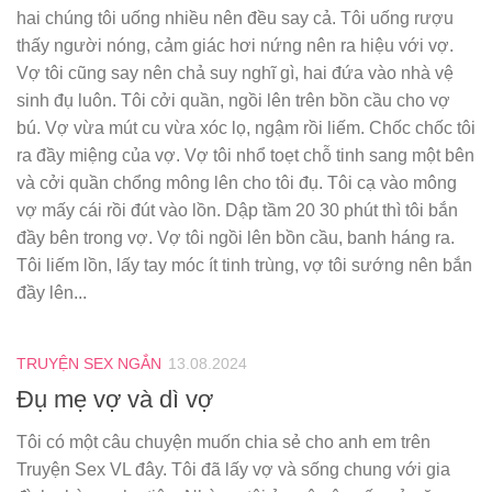
hai chúng tôi uống nhiều nên đều say cả. Tôi uống rượu
thấy người nóng, cảm giác hơi nứng nên ra hiệu với vợ.
Vợ tôi cũng say nên chả suy nghĩ gì, hai đứa vào nhà vệ
sinh đụ luôn. Tôi cởi quần, ngồi lên trên bồn cầu cho vợ
bú. Vợ vừa mút cu vừa xóc lọ, ngậm rồi liếm. Chốc chốc tôi
ra đầy miệng của vợ. Vợ tôi nhổ toẹt chỗ tinh sang một bên
và cởi quần chổng mông lên cho tôi đụ. Tôi cạ vào mông
vợ mấy cái rồi đút vào lồn. Dập tầm 20 30 phút thì tôi bắn
đầy bên trong vợ. Vợ tôi ngồi lên bồn cầu, banh háng ra.
Tôi liếm lồn, lấy tay móc ít tinh trùng, vợ tôi sướng nên bắn
đầy lên...
TRUYỆN SEX NGẮN
13.08.2024
Đụ mẹ vợ và dì vợ
Tôi có một câu chuyện muốn chia sẻ cho anh em trên
Truyện Sex VL đây. Tôi đã lấy vợ và sống chung với gia