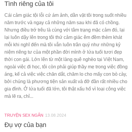
Tình riêng của tôi
Cái cảm giác tội lỗi cứ ám ảnh, dằn vặt tôi trong suốt nhiều
năm trước và ngay cả những năm sau khi đã có chồng.
Nhưng điều trớ trêu là cùng với tâm trạng mặc cảm đó, lại
lại luôn dậy lên trong tôi thứ cảm giác êm đềm thèm khát
mỗi khi nghĩ đến mà tôi vẫn luôn trân quý như những kỷ
niệm riêng tư của một phần đời mình ở lứa tuổi tươi đẹp
thời con gái. Lớn lên từ một làng quê nghèo tại Việt Nam,
ngoài việc đi học, tôi còn phải giúp thầy mẹ trong việc đồng
áng, kể cả việc việc chăn dắt, chăm lo cho mấy con bò cày,
bởi chúng là phương tiện sản xuất và đỡ đần rất nhiều cho
gia đình. Ở lứa tuổi đã lớn, tôi thật xấu hổ vì loại công việc
mà lẽ ra, chỉ...
TRUYỆN SEX NGẮN
13.08.2024
Đụ vợ của bạn