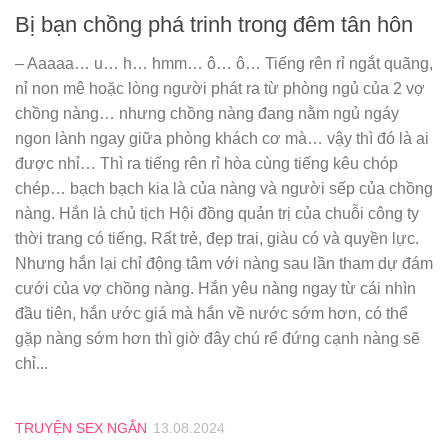
Bị bạn chồng phá trinh trong đêm tân hôn
– Aaaaa… u… h… hmm… ô… ô… Tiếng rên rỉ ngắt quãng,
nỉ non mê hoặc lòng người phát ra từ phòng ngủ của 2 vợ
chồng nàng… nhưng chồng nàng đang nằm ngủ ngáy
ngon lành ngay giữa phòng khách cơ mà… vậy thì đó là ai
được nhỉ… Thì ra tiếng rên rỉ hòa cùng tiếng kêu chóp
chép… bạch bạch kia là của nàng và người sếp của chồng
nàng. Hắn là chủ tịch Hội đồng quản trị của chuỗi công ty
thời trang có tiếng. Rất trẻ, đẹp trai, giàu có và quyền lực.
Nhưng hắn lại chỉ động tâm với nàng sau lần tham dự đám
cưới của vợ chồng nàng. Hắn yêu nàng ngay từ cái nhìn
đầu tiên, hắn ước giá mà hắn về nước sớm hơn, có thể
gặp nàng sớm hơn thì giờ đây chú rể đứng cạnh nàng sẽ
chỉ...
TRUYỆN SEX NGẮN
13.08.2024