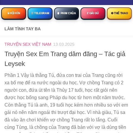
🔒︎ HỘI KÍN
☰ TELEGRAM
🍿 PHIM CHÙA
💃 GÁI GÚ
⚽ THỂ THAO
LÀM TÌNH TAY BA
TRUYỆN SEX VIỆT NAM
13.03.2025
Truyện Sex Em Trang dâm đãng – Tác giả
Leysek
Phần 1 Vậy là thằng Tú, đứa con trai của Trang cũng rời
xa bố mẹ để ra nước ngoài du học. Vợ chồng Trang có 2
người con, đứa út tên là Thủy 17 tuổi, học rất giỏi nên
được học bổng sang Pháp du học từ hơn một năm trước.
Còn thằng Tú là anh, 19 tuổi học kém hơn nhiều so với em
gái nó nên năm ngoái thi trượt đại học. Vì nhà giàu, Tú sa
đà vào ăn chơi khiến vợ chồng Trang rất lo lắng. Cuối
cùng Tùng, là chồng của Trang đã bàn với vợ là dùng tiền