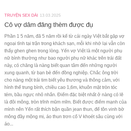
TRUYỆN SEX DÀI
13.03.2025
Cô vợ dâm đãng thèm được đụ
Phần 1 5 năm, đã 5 năm rồi kể từ cái ngày Việt bắt gặp vợ
ngoại tình tại trận trong khách sạn, mỗi khi nhớ lại vẫn còn
thấy ghen ghen trong lòng. Yến vợ Việt là một người phụ
nữ bình thường như bao người phụ nữ khác trên trái đất
này, có chăng là nàng biết quan tâm đến những người
xung quanh, từ bạn bè đến đồng nghiệp. Chắc ông trời
cho nàng một trái tim biết yêu thương và thông cảm, với
hình thể trung bình, chiều cao 1,6m, khuôn mặt tròn tóc
tém, bầu ngực nhỏ nhắn. Điểm đặc biệt nhất ở nàng có lẽ
là đôi mông, tròn trĩnh mũm mĩm. Biết được điểm mạnh của
mình nên Yến rất thích bận quần jean thun, để tôn vinh bờ
mông đầy mộng mị, áo thun trơn cổ V khoét sâu cùng với
áo...